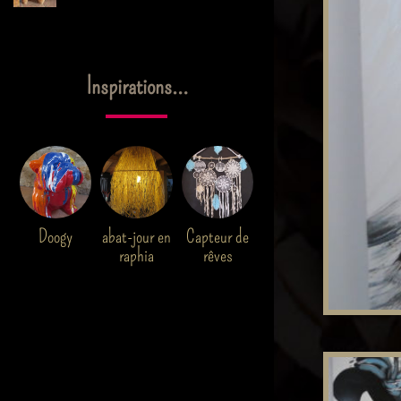
Inspirations…
Doogy
abat-jour en
Capteur de
raphia
rêves