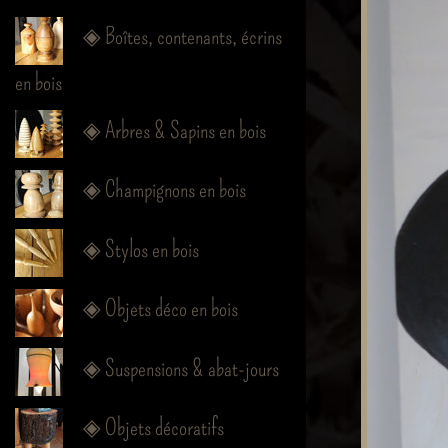
◈ Boîtes, contenants, écrins
en bois
◈ Arbres & Sapins en bois
◈ Champignons en bois
◈ Stylos en bois
◈ Objets déco en bois
◈ Suspensions & abat-jours
◈ Objets décoratifs