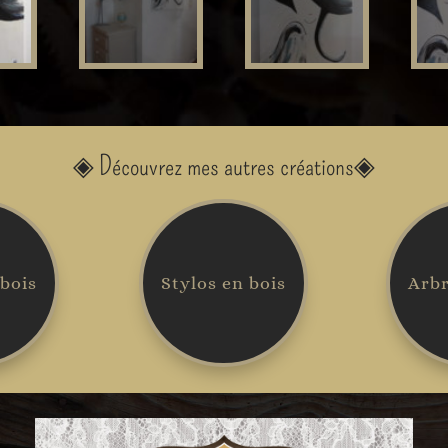
◈
Découvrez mes autres créations
◈
 bois
Stylos en bois
Arbr