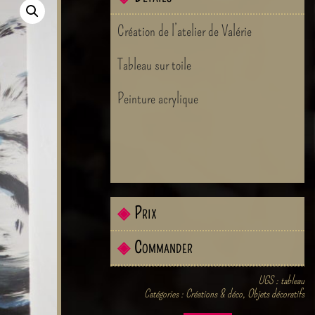
Création de l’atelier de Valérie
Tableau sur toile
Peinture acrylique
◈
Prix
◈
Commander
UGS :
tableau
Catégories :
Créations & déco
,
Objets décoratifs