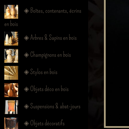
◈ Boîtes, contenants, écrins
en bois
◈ Arbres & Sapins en bois
◈ Champignons en bois
◈ Stylos en bois
◈ Objets déco en bois
◈ Suspensions & abat-jours
◈ Objets décoratifs