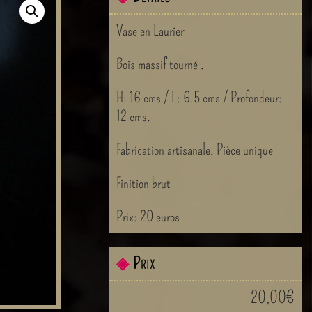
Vase en Laurier
Bois massif tourné .
H: 16 cms / L: 6.5 cms / Profondeur:
12 cms.
Fabrication artisanale. Pièce unique
Finition brut
Prix: 20 euros
◈
Prix
20,00
€