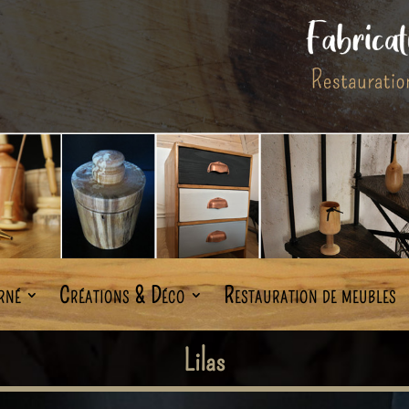
rné
Créations & Déco
Restauration de meubles
Lilas