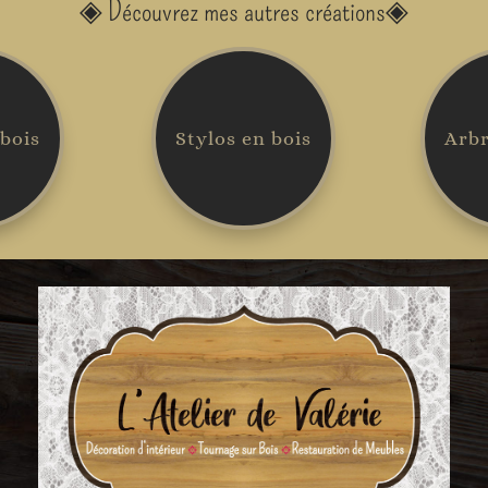
◈
Découvrez mes autres créations
◈
 bois
Stylos en bois
Arbr