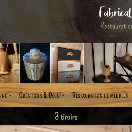
rné
Créations & Déco
Restauration de meubles
3 tiroirs