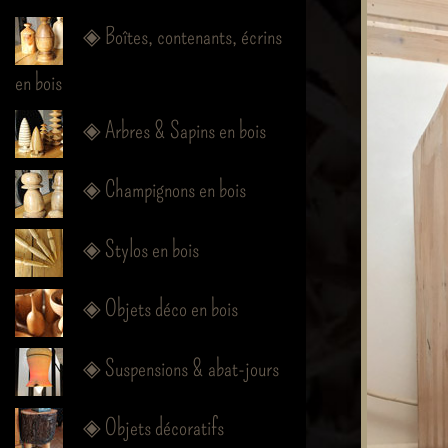
◈ Boîtes, contenants, écrins
en bois
◈ Arbres & Sapins en bois
◈ Champignons en bois
◈ Stylos en bois
◈ Objets déco en bois
◈ Suspensions & abat-jours
◈ Objets décoratifs