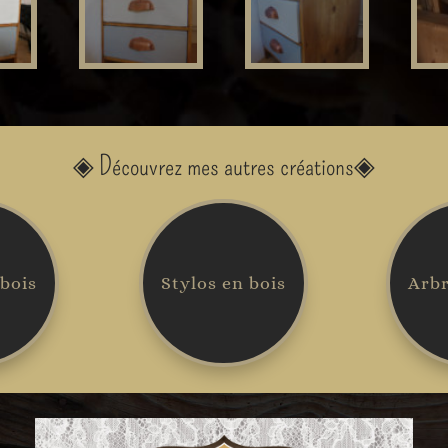
◈
Découvrez mes autres créations
◈
 bois
Stylos en bois
Arbr