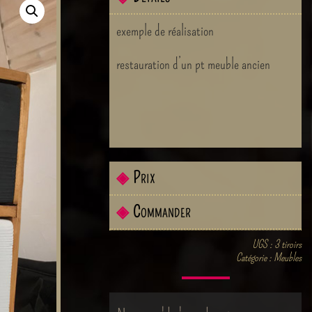
exemple de réalisation
restauration d’un pt meuble ancien
◈
Prix
◈
Commander
UGS :
3 tiroirs
Catégorie :
Meubles